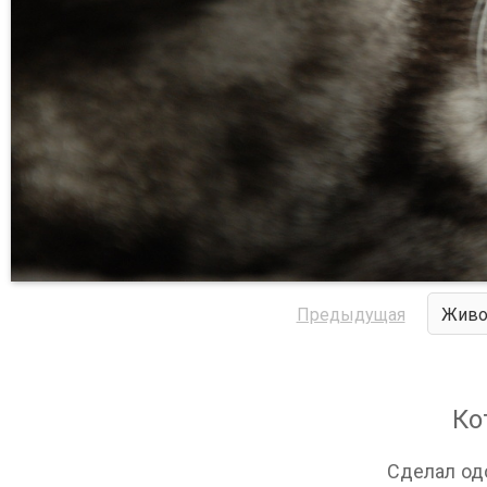
Предыдущая
Живо
Ко
Сделал од