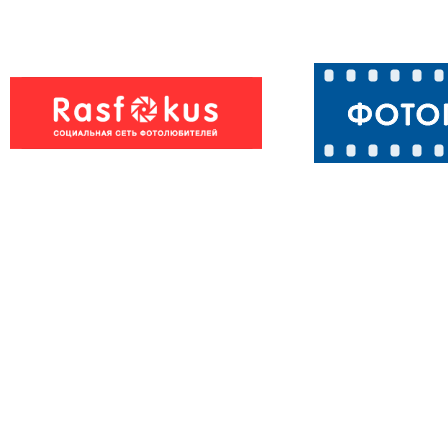
Козёл по клич
Кот Армаша.
Красавчик.