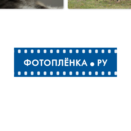
Кот Армаша.
Козёл по кличке Красав